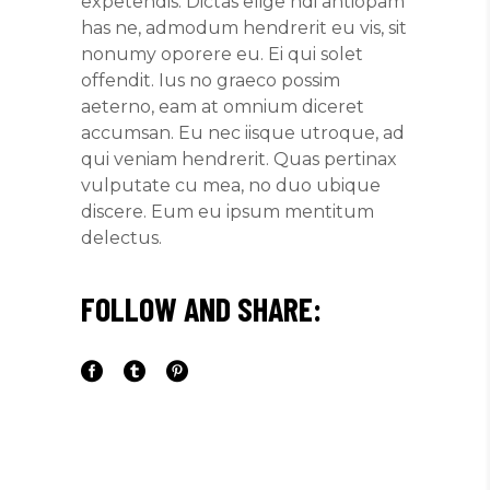
expetendis. Dictas elige ndi antiopam
has ne, admodum hendrerit eu vis, sit
nonumy oporere eu. Ei qui solet
offendit. Ius no graeco possim
aeterno, eam at omnium diceret
accumsan. Eu nec iisque utroque, ad
qui veniam hendrerit. Quas pertinax
vulputate cu mea, no duo ubique
discere. Eum eu ipsum mentitum
delectus.
FOLLOW AND SHARE: