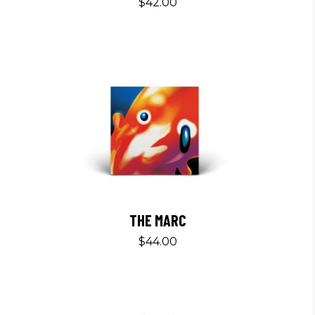
$
42.00
THE MARC
$
44.00