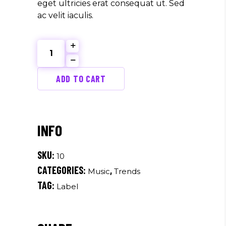
eget ultricies erat consequat ut. Sed
ac velit iaculis.
Best
Sound
quantity
ADD TO CART
SKU:
10
CATEGORIES:
,
Music
Trends
TAG:
Label