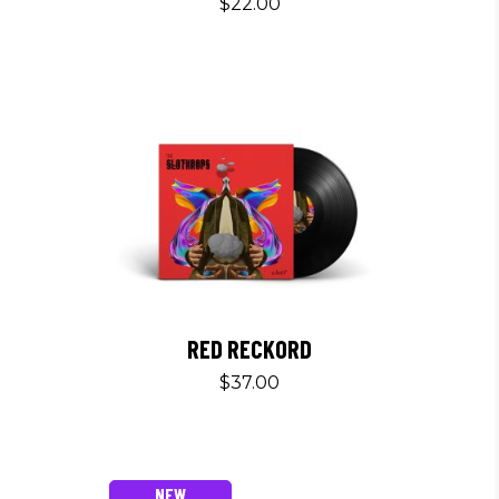
$
22.00
RED RECKORD
$
37.00
NEW