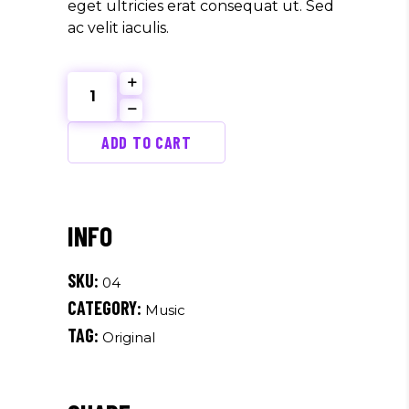
eget ultricies erat consequat ut. Sed
ac velit iaculis.
Cotton
T-
shirt
ADD TO CART
quantity
SKU:
04
CATEGORY:
Music
TAG:
Original