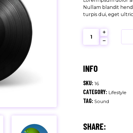
Lorem ipsum dolor sit
Nullam blandit hendr
turpis dui, eget ultri
Retro
Label
quantity
SKU:
16
CATEGORY:
Lifestyle
TAG:
Sound
SHARE: