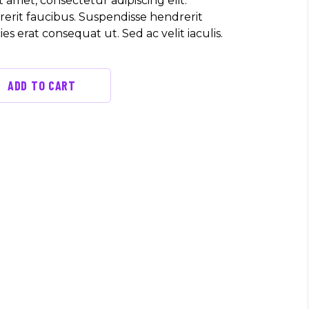
 amet, consectetur adipiscing elit.
erit faucibus. Suspendisse hendrerit
cies erat consequat ut. Sed ac velit iaculis.
ADD TO CART